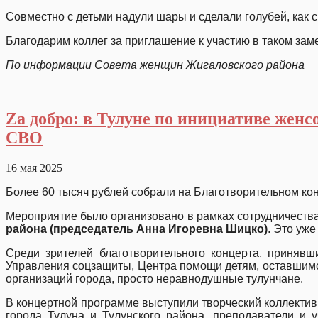
Совместно с детьми надули шары и сделали голубей, как 
Благодарим коллег за приглашение к участию в таком зам
По информации Совета женщин Жигаловского района
Za дoбро: в Тулуне по инициативе женс
СВО
16 мая 2025
Более 60 тысяч рублей собрали на Благотворительном ко
Мероприятие было организовано в рамках сотрудничеств
района (председатель Анна Игоревна Шицко)
. Это уж
Среди зрителей благотворительного концерта, принявш
Управления соцзащиты, Центра помощи детям, оставшимся
организаций города, просто неравнодушные тулунчане.
В концертной программе выступили творческий коллектив
города Тулуна и Тулунского района, преподаватели и 