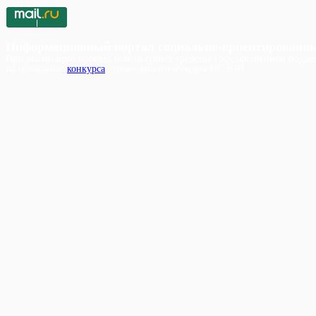
Информационный портал социально-ориентированн
При реализации проекта используются средства государственной поддер
на основании
конкурса
, проведенного Фондом ИСЭПИ