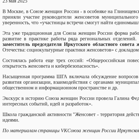
23 мая 2025
В Москве, в Союзе женщин России - в особняке на Глинищевск
приняли участие руководители женсоветов муниципальног
уверенность, что «участницы встречи смогут найти единомышл
Эта уже традиционная для Союза женщин России форма работ
развитие в практике работы ряда региональных отделений.
заместитель председателя Иркутского областного совет
Отечества: социокультурные практики женсоветов» с докладо
Состоялась работа еще трех сессий: «Общероссийская пове
открытость женсовета и кибербезопасность».
Насыщенная программа ШГА включала обсуждение вопросов о
развития организации, взаимодействия с органами муниципа
общественном и информационном 
Экскурс в историю Союза женщин России провела Галина Фед
интересных событий, идей и раз
Школа гражданской активности "Женсовет - территория действ
идеями
По материалам страницы
VK
Союза женщин России Иркутско