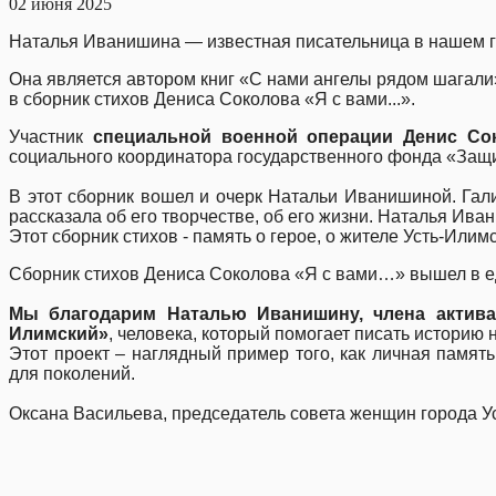
02 июня 2025
Наталья Иванишина — известная писательница в нашем г
Она является автором книг «С нами ангелы рядом шагали»
в сборник стихов Дениса Соколова «Я с вами...».
Участник
специальной военной операции Денис Со
социального координатора государственного фон
В этот сборник вошел и очерк Натальи Иванишиной. Гал
рассказала об его творчестве, об его жизни. Наталья Иван
Этот сборник стихов - память о герое, о жителе Усть-Ил
Сборник стихов Дениса Соколова «Я с вами…» вышел в е
Мы благодарим Наталью Иванишину, члена актива
Илимский»
, человека, который помогает писать историю
Этот проект – наглядный пример того, как личная памят
для поколений.
Оксана Васильева, председатель совета женщин города