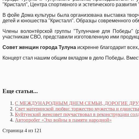
"Кристалл", Центра спортивного и эстетического развития 
В фойе Дома культуры была организована выставка творч
детей и юношества "Кристалл". Образцы современного об
Члены волонтёрской группы "Тулунчане для Победы" (
участникам СВО, представили изготовленную ими продукц
Совет женщин города Тулуна
искренне благодарит всех,
Концерт стал нашим общим вкладом в дело Победы. Вмес
Еще статьи...
С МЕЖДУНАРОДНЫМ ДНЕМ СЕМЬИ, ДОРОГИЕ ДРУ
Свет материнской любви: торжество мужества и единств
Куйтунский женсовет поучаствовал в реконструкции сол
Автопробег «Эхо войны в памяти народной»
Страница 4 из 121