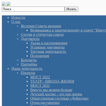
Новости
О нас
История Cовета женщин
Возвращаясь к напечатанному в газете "Иркутян
Состав и структура совета
Документы
Указы и распоряжения
Уставные документы
Текущая деятельность
Положения
Контакты
Партнёры
Наша деятельность
Проекты
МОСТ 2022
ТЕАТР - ШКОЛА ЖИЗНИ
МОСТ 2021
Вместе мы можем больше
Детский хоспис - это про жизнь
Общественная гостевая «Добродея»
Отцы-наставники