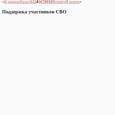
«
В начало
Назад
1
2
3
4
5
6
7
8
9
10
Вперёд
В конец
»
Поддержка участников СВО