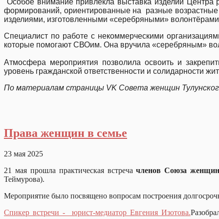
Особое внимание привлекла выставка изделий Центра р
формирований, ориентированные на разные возрастные к
изделиями, изготовленными «серебряными» волонтёрами
Специалист по работе с некоммерческими организация
которые помогают СВОим. Она вручила «серебряным» вол
Атмосфера мероприятия позволила освоить и закрепит
уровень гражданской ответственности и солидарности жит
По материалам страницы
VK
Совета женщин Тулунског
Права женщин в семье
23 мая 2025
21 мая прошла практическая встреча
членов Союза женщин
Теймурова).
Мероприятие было посвящено вопросам построения долгосрочн
Спикер встречи - юрист-медиатор Евгения Изотова.
Разобра