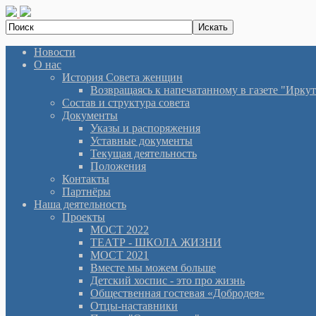
Новости
О нас
История Cовета женщин
Возвращаясь к напечатанному в газете "Иркутян
Состав и структура совета
Документы
Указы и распоряжения
Уставные документы
Текущая деятельность
Положения
Контакты
Партнёры
Наша деятельность
Проекты
МОСТ 2022
ТЕАТР - ШКОЛА ЖИЗНИ
МОСТ 2021
Вместе мы можем больше
Детский хоспис - это про жизнь
Общественная гостевая «Добродея»
Отцы-наставники