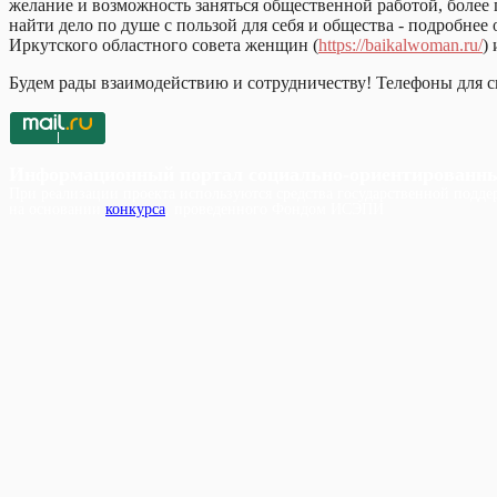
желание и возможность заняться общественной работой, более
найти дело по душе с пользой для себя и общества - подробне
Иркутского областного совета женщин (
https://baikalwoman.ru/
)
Будем рады взаимодействию и сотрудничеству! Телефоны для св
Информационный портал социально-ориентированн
При реализации проекта используются средства государственной поддер
на основании
конкурса
, проведенного Фондом ИСЭПИ