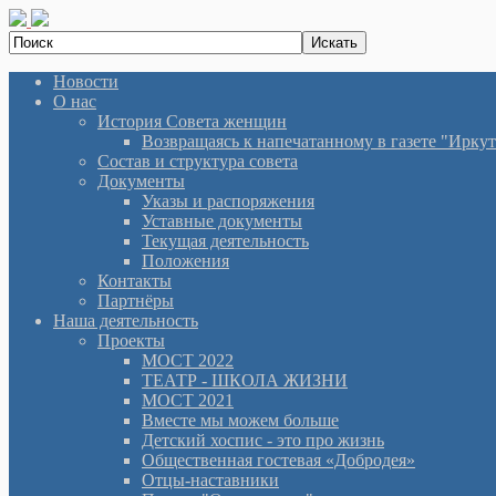
Новости
О нас
История Cовета женщин
Возвращаясь к напечатанному в газете "Иркутян
Состав и структура совета
Документы
Указы и распоряжения
Уставные документы
Текущая деятельность
Положения
Контакты
Партнёры
Наша деятельность
Проекты
МОСТ 2022
ТЕАТР - ШКОЛА ЖИЗНИ
МОСТ 2021
Вместе мы можем больше
Детский хоспис - это про жизнь
Общественная гостевая «Добродея»
Отцы-наставники