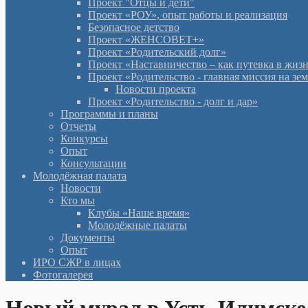
Проект "Отцы и дети"
Проект «РОУ», опыт работы и реализация
Безопасное детство
Проект «ЖЕНСОВЕТ+»
Проект «Родительский долг»
Проект «Наставничество – как путевка в жиз
Проект «Родительство - главная миссия на зе
Новости проекта
Проект «Родительство - долг и дар»
Программы и планы
Отчеты
Конкурсы
Опыт
Консультации
Молодёжная палата
Новости
Кто мы
Клубы «Наше время»
Молодёжные палаты
Документы
Опыт
ИРО СЖР в лицах
Фотогалерея