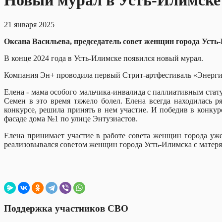
Новый мурал в Усть-Илимске
21 января 2025
Оксана Васильева, председатель совет женщин города Усть
В конце 2024 года в Усть-Илимске появился новый мурал.
Компания Эн+ проводила первый Стрит-артфестиваль «Энергия
Елена - мама особого мальчика-инвалида с паллиативным стату
Семен в это время тяжело болел. Елена всегда находилась 
конкурсе, решила принять в нем участие. И победив в конкур
фасаде дома №1 по улице Энтузиастов.
Елена принимает участие в работе совета женщин города уж
реализовывался советом женщин города Усть-Илимска с матер
Поддержка участников СВО