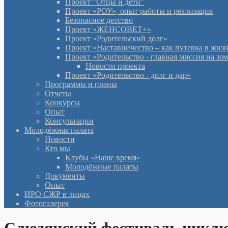
Проект "Отцы и дети"
Проект «РОУ», опыт работы и реализация
Безопасное детство
Проект «ЖЕНСОВЕТ+»
Проект «Родительский долг»
Проект «Наставничество – как путевка в жиз
Проект «Родительство - главная миссия на зе
Новости проекта
Проект «Родительство - долг и дар»
Программы и планы
Отчеты
Конкурсы
Опыт
Консультации
Молодёжная палата
Новости
Кто мы
Клубы «Наше время»
Молодёжные палаты
Документы
Опыт
ИРО СЖР в лицах
Фотогалерея