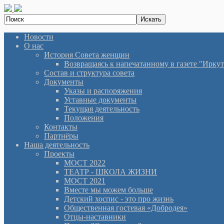
Новости
О нас
История Cовета женщин
Возвращаясь к напечатанному в газете "Иркутян
Состав и структура совета
Документы
Указы и распоряжения
Уставные документы
Текущая деятельность
Положения
Контакты
Партнёры
Наша деятельность
Проекты
МОСТ 2022
ТЕАТР - ШКОЛА ЖИЗНИ
МОСТ 2021
Вместе мы можем больше
Детский хоспис - это про жизнь
Общественная гостевая «Добродея»
Отцы-наставники