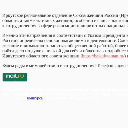
Иркутское региональное отделение Союза женщин России (Ир
области, а также активных женщин, особенно из числа настоящ
к сотрудничеству в сфере реализации приоритетных национальн
Именно эти направления в соответствии с Указом Президента
России» определены основополагающими в деятельности Союза 
желание и возможность заняться общественной работой, более
найти дело по душе с пользой для себя и общества - подробне
Иркутского областного совета женщин (
https://baikalwoman.ru/
)
Будем рады взаимодействию и сотрудничеству! Телефоны для св
Информационный портал социально-ориентированн
При реализации проекта используются средства государственной поддер
на основании
конкурса
, проведенного Фондом ИСЭПИ