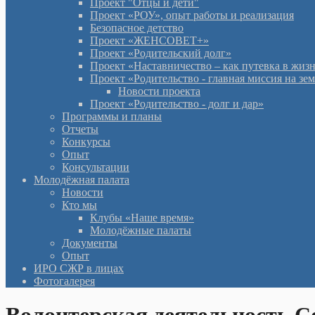
Проект "Отцы и дети"
Проект «РОУ», опыт работы и реализация
Безопасное детство
Проект «ЖЕНСОВЕТ+»
Проект «Родительский долг»
Проект «Наставничество – как путевка в жиз
Проект «Родительство - главная миссия на зе
Новости проекта
Проект «Родительство - долг и дар»
Программы и планы
Отчеты
Конкурсы
Опыт
Консультации
Молодёжная палата
Новости
Кто мы
Клубы «Наше время»
Молодёжные палаты
Документы
Опыт
ИРО СЖР в лицах
Фотогалерея