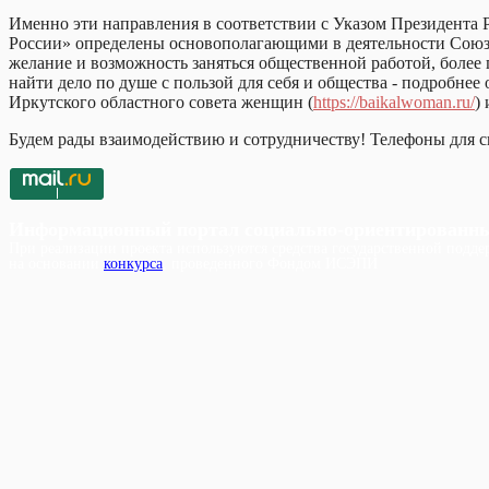
Именно эти направления в соответствии с Указом Президента
России» определены основополагающими в деятельности Союза 
желание и возможность заняться общественной работой, более
найти дело по душе с пользой для себя и общества - подробне
Иркутского областного совета женщин (
https://baikalwoman.ru/
)
Будем рады взаимодействию и сотрудничеству! Телефоны для св
Информационный портал социально-ориентированн
При реализации проекта используются средства государственной поддер
на основании
конкурса
, проведенного Фондом ИСЭПИ