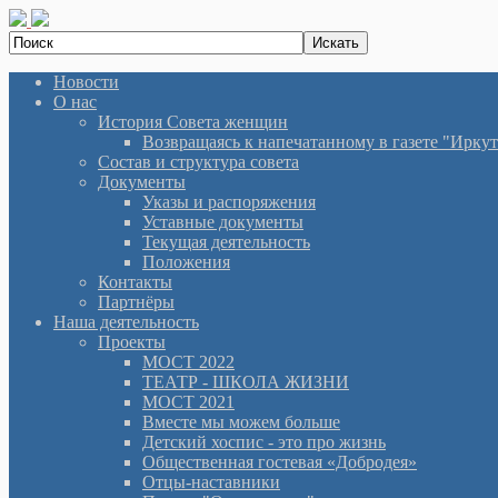
Новости
О нас
История Cовета женщин
Возвращаясь к напечатанному в газете "Иркутян
Состав и структура совета
Документы
Указы и распоряжения
Уставные документы
Текущая деятельность
Положения
Контакты
Партнёры
Наша деятельность
Проекты
МОСТ 2022
ТЕАТР - ШКОЛА ЖИЗНИ
МОСТ 2021
Вместе мы можем больше
Детский хоспис - это про жизнь
Общественная гостевая «Добродея»
Отцы-наставники