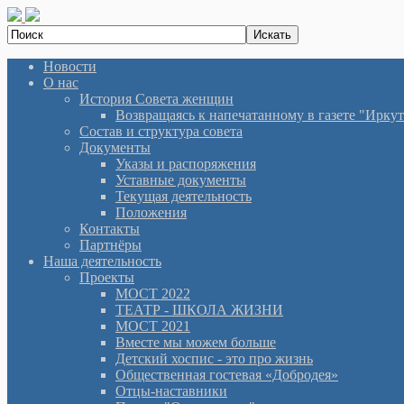
Новости
О нас
История Cовета женщин
Возвращаясь к напечатанному в газете "Иркутян
Состав и структура совета
Документы
Указы и распоряжения
Уставные документы
Текущая деятельность
Положения
Контакты
Партнёры
Наша деятельность
Проекты
МОСТ 2022
ТЕАТР - ШКОЛА ЖИЗНИ
МОСТ 2021
Вместе мы можем больше
Детский хоспис - это про жизнь
Общественная гостевая «Добродея»
Отцы-наставники