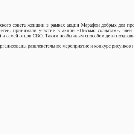
кого совета женщин в рамках акции Марафон добрых дел про
тей, принимали участие в акции «Письмо солдатам», член к
 и семей отцов СВО. Таким необычным способом дети поздрави
рганизованы развлекательное мероприятие и конкурс рисунков н