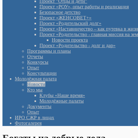
Проект "Отцы и дети"
Проект «РОУ», опыт работы и реализация
Безопасное детство
Проект «ЖЕНСОВЕТ+»
Проект «Родительский долг»
Проект «Наставничество – как путевка в жиз
Проект «Родительство - главная миссия на зе
Новости проекта
Проект «Родительство - долг и дар»
Программы и планы
Отчеты
Конкурсы
Опыт
Консультации
Молодёжная палата
Новости
Кто мы
Клубы «Наше время»
Молодёжные палаты
Документы
Опыт
ИРО СЖР в лицах
Фотогалерея