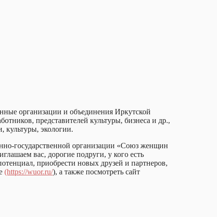
енные организации и объединения Иркутской
отников, представителей культуры, бизнеса и др.,
, культуры, экологии.
венно-государственной организации «Союз женщин
лашаем вас, дорогие подруги, у кого есть
отенциал, приобрести новых друзей и партнеров,
те
(https://wuor.ru/
), а также посмотреть сайт