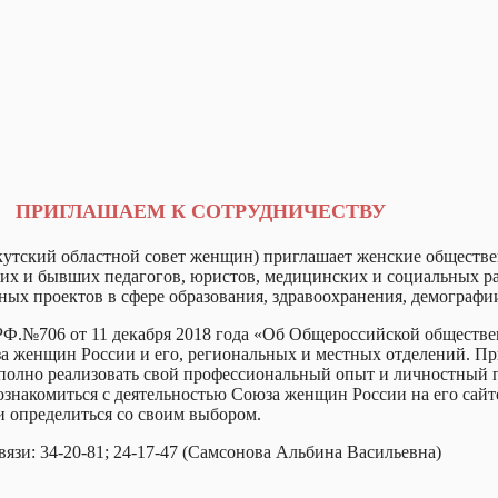
ПРИГЛАШАЕМ К СОТРУДНИЧЕСТВУ
кутский областной совет женщин) приглашает женские обществ
их и бывших педагогов, юристов, медицинских и социальных раб
ых проектов в сфере образования, здравоохранения, демографии
 РФ.№706 от 11 декабря 2018 года «Об Общероссийской общест
женщин России и его, региональных и местных отделений. Приг
 полно реализовать свой профессиональный опыт и личностный п
е ознакомиться с деятельностью Союза женщин России на его сай
 и определиться со своим выбором.
язи: 34-20-81; 24-17-47 (Самсонова Альбина Васильевна)