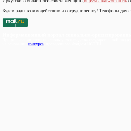
Иркутского областного совета женщин (
https://baikalwoman.ru/
)
Будем рады взаимодействию и сотрудничеству! Телефоны для св
Информационный портал социально-ориентированн
При реализации проекта используются средства государственной поддер
на основании
конкурса
, проведенного Фондом ИСЭПИ