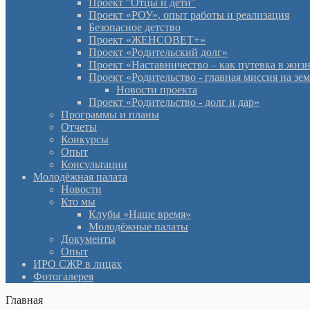
Проект "Отцы и дети"
Проект «РОУ», опыт работы и реализация
Безопасное детство
Проект «ЖЕНСОВЕТ+»
Проект «Родительский долг»
Проект «Наставничество – как путевка в жиз
Проект «Родительство - главная миссия на зе
Новости проекта
Проект «Родительство - долг и дар»
Программы и планы
Отчеты
Конкурсы
Опыт
Консультации
Молодёжная палата
Новости
Кто мы
Клубы «Наше время»
Молодёжные палаты
Документы
Опыт
ИРО СЖР в лицах
Фотогалерея
Главная