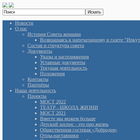
Новости
О нас
История Cовета женщин
Возвращаясь к напечатанному в газете "Иркутян
Состав и структура совета
Документы
Указы и распоряжения
Уставные документы
Текущая деятельность
Положения
Контакты
Партнёры
Наша деятельность
Проекты
МОСТ 2022
ТЕАТР - ШКОЛА ЖИЗНИ
МОСТ 2021
Вместе мы можем больше
Детский хоспис - это про жизнь
Общественная гостевая «Добродея»
Отцы-наставники