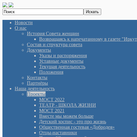
Новости
О нас
История Cовета женщин
Возвращаясь к напечатанному в газете "Иркутян
Состав и структура совета
Документы
Указы и распоряжения
Уставные документы
Текущая деятельность
Положения
Контакты
Партнёры
Наша деятельность
Проекты
МОСТ 2022
ТЕАТР - ШКОЛА ЖИЗНИ
МОСТ 2021
Вместе мы можем больше
Детский хоспис - это про жизнь
Общественная гостевая «Добродея»
Отцы-наставники