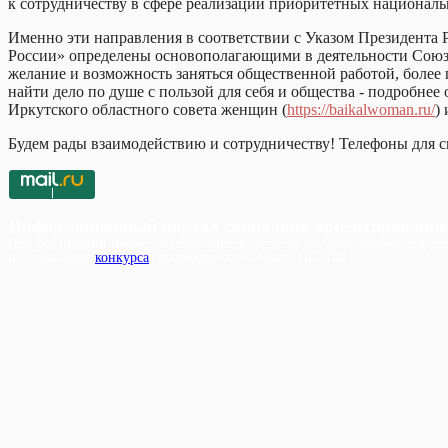
к сотрудничеству в сфере реализации приоритетных национальн
Именно эти направления в соответствии с Указом Президента
России» определены основополагающими в деятельности Союза 
желание и возможность заняться общественной работой, более
найти дело по душе с пользой для себя и общества - подробне
Иркутского областного совета женщин (
https://baikalwoman.ru/
)
Будем рады взаимодействию и сотрудничеству! Телефоны для св
Информационный портал социально-ориентированн
При реализации проекта используются средства государственной поддер
на основании
конкурса
, проведенного Фондом ИСЭПИ