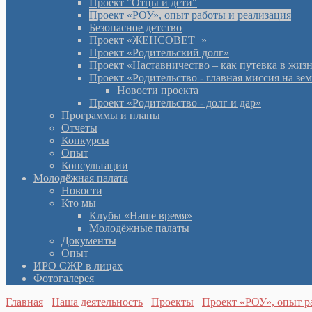
Проект "Отцы и дети"
Проект «РОУ», опыт работы и реализация
Безопасное детство
Проект «ЖЕНСОВЕТ+»
Проект «Родительский долг»
Проект «Наставничество – как путевка в жиз
Проект «Родительство - главная миссия на зе
Новости проекта
Проект «Родительство - долг и дар»
Программы и планы
Отчеты
Конкурсы
Опыт
Консультации
Молодёжная палата
Новости
Кто мы
Клубы «Наше время»
Молодёжные палаты
Документы
Опыт
ИРО СЖР в лицах
Фотогалерея
Главная
Наша деятельность
Проекты
Проект «РОУ», опыт р