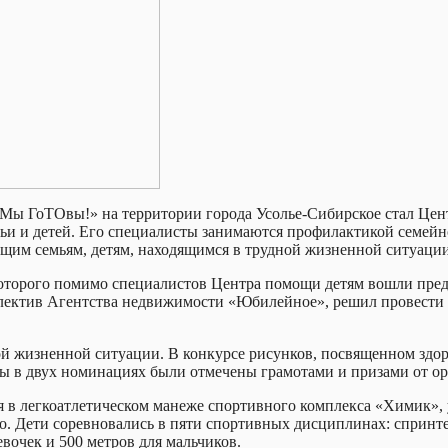
Мы ГоТОвы!» на территории города Усолье-Сибирское стал Цен
ьи и детей. Его специалисты занимаются профилактикой семейн
им семьям, детям, находящимся в трудной жизненной ситуации
оторого помимо специалистов Центра помощи детям вошли предс
ллектив Агентства недвижимости «Юбилейное», решил провести
ой жизненной ситуации. В конкурсе рисунков, посвященном здор
ы в двух номинациях были отмечены грамотами и призами от ор
 в легкоатлетическом манеже спортивного комплекса «Химик», у
о. Дети соревновались в пяти спортивных дисциплинах: спринтер
евочек и 500 метров для мальчиков.