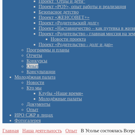
Проект "Отцы и дети"
Проект «РОУ», опыт работы и реализация
Безопасное детство
Проект «ЖЕНСОВЕТ+»
Проект «Родительский долг»
Проект «Наставничество – как путевка в жиз
Проект «Родительство - главная миссия на зе
Новости проекта
Проект «Родительство - долг и дар»
Программы и планы
Отчеты
Конкурсы
Опыт
Консультации
Молодёжная палата
Новости
Кто мы
Клубы «Наше время»
Молодёжные палаты
Документы
Опыт
ИРО СЖР в лицах
Фотогалерея
Главная
Наша деятельность
Опыт
В Усолье состоялась Все