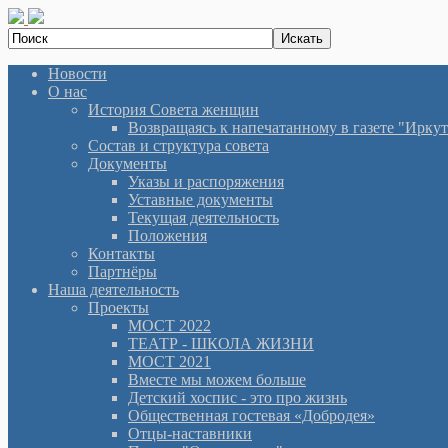
Новости
О нас
История Cовета женщин
Возвращаясь к напечатанному в газете "Иркутян
Состав и структура совета
Документы
Указы и распоряжения
Уставные документы
Текущая деятельность
Положения
Контакты
Партнёры
Наша деятельность
Проекты
МОСТ 2022
ТЕАТР - ШКОЛА ЖИЗНИ
МОСТ 2021
Вместе мы можем больше
Детский хоспис - это про жизнь
Общественная гостевая «Добродея»
Отцы-наставники