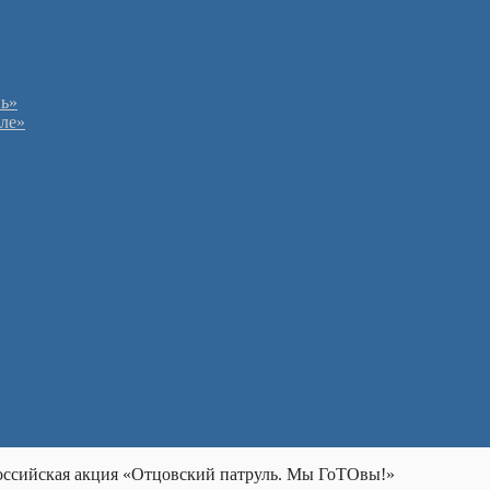
нь»
мле»
российская акция «Отцовский патруль. Мы ГоТОвы!»