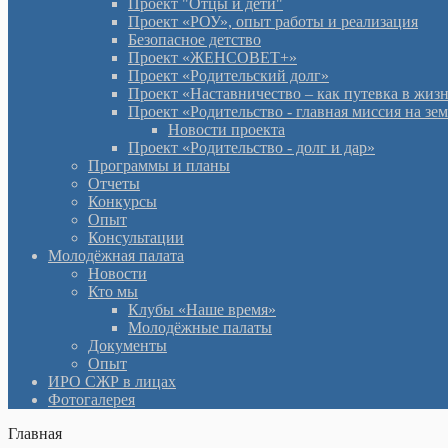
Проект "Отцы и дети"
Проект «РОУ», опыт работы и реализация
Безопасное детство
Проект «ЖЕНСОВЕТ+»
Проект «Родительский долг»
Проект «Наставничество – как путевка в жиз
Проект «Родительство - главная миссия на зе
Новости проекта
Проект «Родительство - долг и дар»
Программы и планы
Отчеты
Конкурсы
Опыт
Консультации
Молодёжная палата
Новости
Кто мы
Клубы «Наше время»
Молодёжные палаты
Документы
Опыт
ИРО СЖР в лицах
Фотогалерея
Главная