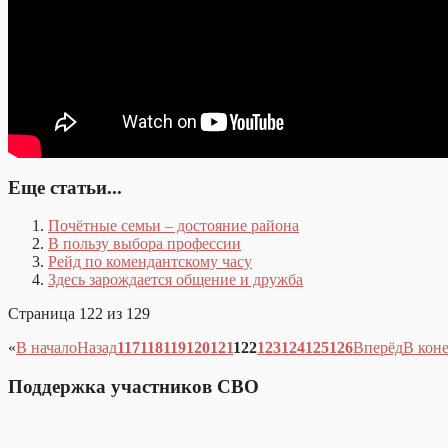
Еще статьи...
Почётные семьи – достояние района
В пользу выбора профессии
Рейд по комендантскому часу
Здесь зарождается общение и дружба
Страница 122 из 129
«
В начало
Назад
117
118
119
120
121
122
123
124
125
126
Вперёд
В кон
Поддержка участников СВО