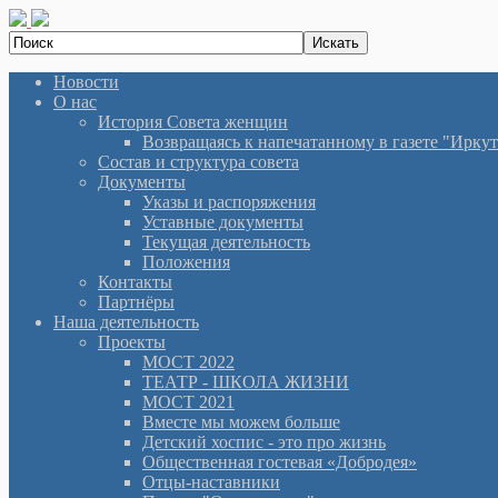
Новости
О нас
История Cовета женщин
Возвращаясь к напечатанному в газете "Иркутян
Состав и структура совета
Документы
Указы и распоряжения
Уставные документы
Текущая деятельность
Положения
Контакты
Партнёры
Наша деятельность
Проекты
МОСТ 2022
ТЕАТР - ШКОЛА ЖИЗНИ
МОСТ 2021
Вместе мы можем больше
Детский хоспис - это про жизнь
Общественная гостевая «Добродея»
Отцы-наставники