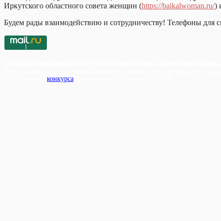
Иркутского областного совета женщин (
https://baikalwoman.ru/
)
Будем рады взаимодействию и сотрудничеству! Телефоны для св
Информационный портал социально-ориентированн
При реализации проекта используются средства государственной поддер
на основании
конкурса
, проведенного Фондом ИСЭПИ