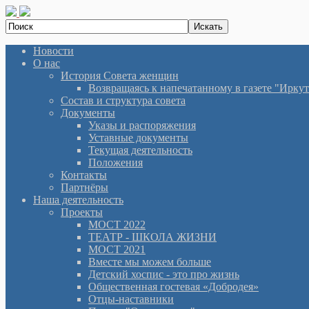
Новости
О нас
История Cовета женщин
Возвращаясь к напечатанному в газете "Иркутян
Состав и структура совета
Документы
Указы и распоряжения
Уставные документы
Текущая деятельность
Положения
Контакты
Партнёры
Наша деятельность
Проекты
МОСТ 2022
ТЕАТР - ШКОЛА ЖИЗНИ
МОСТ 2021
Вместе мы можем больше
Детский хоспис - это про жизнь
Общественная гостевая «Добродея»
Отцы-наставники