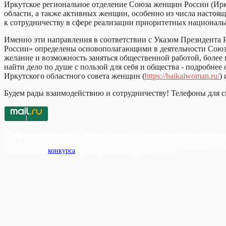
Иркутское региональное отделение Союза женщин России (Ир
области, а также активных женщин, особенно из числа настоящ
к сотрудничеству в сфере реализации приоритетных национальн
Именно эти направления в соответствии с Указом Президента
России» определены основополагающими в деятельности Союза 
желание и возможность заняться общественной работой, более
найти дело по душе с пользой для себя и общества - подробне
Иркутского областного совета женщин (
https://baikalwoman.ru/
)
Будем рады взаимодействию и сотрудничеству! Телефоны для св
Информационный портал социально-ориентированн
При реализации проекта используются средства государственной поддер
на основании
конкурса
, проведенного Фондом ИСЭПИ