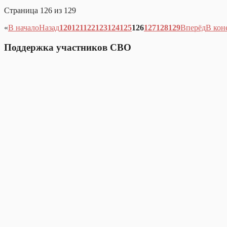
Страница 126 из 129
«
В начало
Назад
120
121
122
123
124
125
126
127
128
129
Вперёд
В кон
Поддержка участников СВО