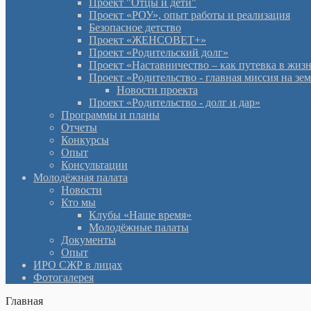
Проект "Отцы и дети"
Проект «РОУ», опыт работы и реализация
Безопасное детство
Проект «ЖЕНСОВЕТ+»
Проект «Родительский долг»
Проект «Наставничество – как путевка в жиз
Проект «Родительство - главная миссия на зе
Новости проекта
Проект «Родительство - долг и дар»
Программы и планы
Отчеты
Конкурсы
Опыт
Консультации
Молодёжная палата
Новости
Кто мы
Клубы «Наше время»
Молодёжные палаты
Документы
Опыт
ИРО СЖР в лицах
Фотогалерея
Главная